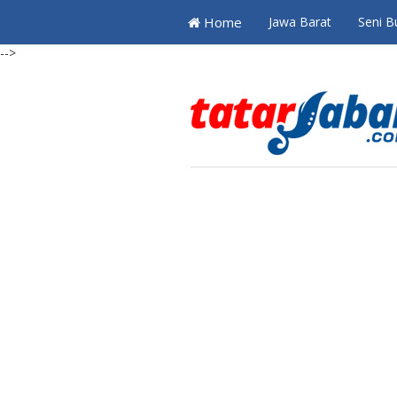
Home
Jawa Barat
Seni B
-->