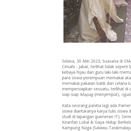
Selasa, 30 Mei 2023, Suasana di SM
Cimahi - Jabar, terlihat tidak sepe
kebaya hijau dan guru laki-laki me
para siswa perempuan memakai atasan
memakai pakaian batik dan celana k
mempersiapkan sesuatu, terlihat di
siap-siap
Mapag
(menjemput),
ngab
Kata seorang panitia lagi ada Pame
siswa diantaranya karya tulis siswa 
studi di lapangan (pameran IT). Se
Kearifan Lokal & Gaya Hidup Berke
Kampung Naga (Salawu-Tasikmalay