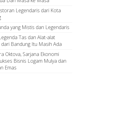
da Dari Masa ke Masa
estoran Legendaris dari Kota
g
nda yang Mistis dan Legendaris
 Legenda Tas dan Alat-alat
 dari Bandung Itu Masih Ada
ra Oktova, Sarjana Ekonomi
ukses Bisnis Logam Mulya dan
an Emas