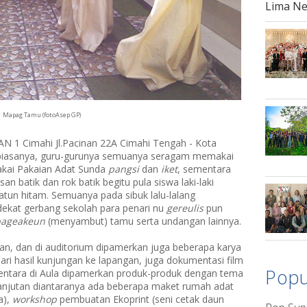
Lima N
Mapag Tamu (fotoAsep GP)
AN 1 Cimahi Jl.Pacinan 22A Cimahi Tengah - Kota
rti biasanya, guru-gurunya semuanya seragam memakai
makai Pakaian Adat Sunda
pangsi
dan
iket
, sementara
 batik dan rok batik begitu pula siswa laki-laki
atun hitam. Semuanya pada sibuk lalu-lalang
 dekat gerbang sekolah para penari nu
gereulis
pun
ageakeun
(menyambut) tamu serta undangan lainnya.
ran, dan di auditorium dipamerkan juga beberapa karya
dari hasil kunjungan ke lapangan, juga dokumentasi film
Popu
mentara di Aula dipamerkan produk-produk dengan tema
lanjutan diantaranya ada beberapa maket rumah adat
a),
workshop
pembuatan Ekoprint (seni cetak daun