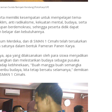
enian Sunda Rampak Kendang (FotoAsep GP)
serta memiliki kesempatan untuk mempelajari tema-
klim, anti radikalisme, kekuatan mental, budaya, serta
upan berdemokrasi, sehingga peserta didik dapat
n belajar dan kebutuhannya.
um Merdeka, dan di SMAN 1 Cimahi telah tersalurkan
ah satunya dalam bentuk Pameran Panen Karya.
ya, apa yang dilaksanakan oleh para siswa menjadikan
angkan dan melestarikan budaya sebagai pusaka
rhadap kebhinekaan, “Buah mangga buah semangka
eribu budaya, kita tetap bersatu selamanya,“ demikian
SMAN 1 Cimahi.