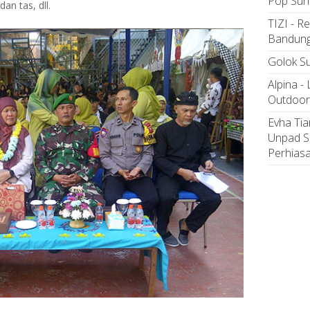
Pop Sun
an tas, dll.
TIZI - R
Bandun
Golok Su
Alpina -
Outdoor
Evha Tia
Unpad S
Perhias