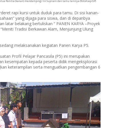
Ketua Panitia (kanan) mendampingi Iin Supriani dan tamu lainnya (fotoAsep GP)
eret rapi kursi untuk duduk para tamu. Di sisi kanan-
ausahaan” yang dijaga para siswa, dan di depanbya
an latar belakang bertuliskan “ PANEN KARYA –Proyek
– “Meniti Tradisi Berkawan Alam, Menjunjung Ulung
sedang melaksanakan kegiatan Panen Karya P5.
tan Profil Pelajar Pancasila (P5) ini merupakan
an kesempatan kepada peserta didik mengeksplorasi
kan keterampilan serta menguatkan pengembangan 6