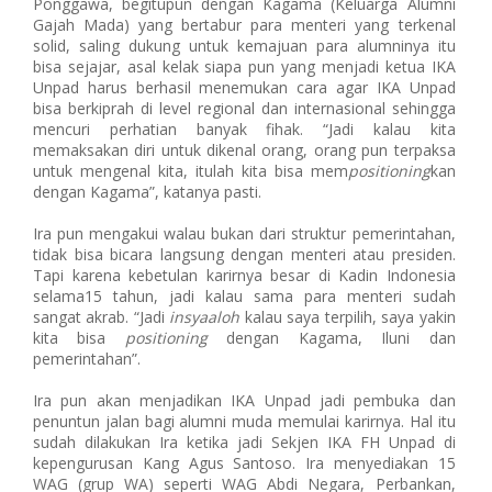
Ponggawa, begitupun dengan Kagama (Keluarga Alumni
Gajah Mada) yang bertabur para menteri yang terkenal
solid, saling dukung untuk kemajuan para alumninya itu
bisa sejajar, asal kelak siapa pun yang menjadi ketua IKA
Unpad harus berhasil menemukan cara agar IKA Unpad
bisa berkiprah di level regional dan internasional sehingga
mencuri perhatian banyak fihak. “Jadi kalau kita
memaksakan diri untuk dikenal orang, orang pun terpaksa
untuk mengenal kita, itulah kita bisa mem
positioning
kan
dengan Kagama”, katanya pasti.
Ira pun mengakui walau bukan dari struktur pemerintahan,
tidak bisa bicara langsung dengan menteri atau presiden.
Tapi karena kebetulan karirnya besar di Kadin Indonesia
selama15 tahun, jadi kalau sama para menteri sudah
sangat akrab. “Jadi
insyaaloh
kalau saya terpilih, saya yakin
kita bisa
positioning
dengan Kagama, Iluni dan
pemerintahan”.
Ira pun akan menjadikan IKA Unpad jadi pembuka dan
penuntun jalan bagi alumni muda memulai karirnya. Hal itu
sudah dilakukan Ira ketika jadi Sekjen IKA FH Unpad di
kepengurusan Kang Agus Santoso. Ira menyediakan 15
WAG (grup WA) seperti WAG Abdi Negara, Perbankan,