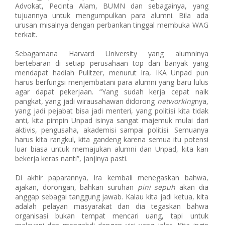
Advokat, Pecinta Alam, BUMN dan sebagainya, yang
tujuannya untuk mengumpulkan para alumni. Bila ada
urusan misalnya dengan perbankan tinggal membuka WAG
terkait.
Sebagamana Harvard University yang alumninya
bertebaran di setiap perusahaan top dan banyak yang
mendapat hadiah Pulitzer, menurut Ira, IKA Unpad pun
harus berfungsi menjembatani para alumni yang baru lulus
agar dapat pekerjaan. “Yang sudah kerja cepat naik
pangkat, yang jadi wirausahawan didorong
networking
nya,
yang jadi pejabat bisa jadi menteri, yang politisi kita tidak
anti, kita pimpin Unpad isinya sangat majemuk mulai dari
aktivis, pengusaha, akademisi sampai politisi. Semuanya
harus kita rangkul, kita gandeng karena semua itu potensi
luar biasa untuk memajukan alumni dan Unpad, kita kan
bekerja keras nanti”, janjinya pasti.
Di akhir paparannya, Ira kembali menegaskan bahwa,
ajakan, dorongan, bahkan suruhan
pini sepuh
akan dia
anggap sebagai tanggung jawab. Kalau kita jadi ketua, kita
adalah pelayan masyarakat dan dia tegaskan bahwa
organisasi bukan tempat mencari uang, tapi untuk