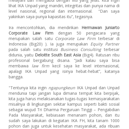
melayani dan mengabdi dengan visi yang jelas. Kita ingin
lihat IKA Unpad yang mandiri, integritas dan punya nama di
level nasional, regional dan internasional. “Dan saya
yakinkan saya punya kapasitas itu”, tegasnya.
Ira mencontohkan, dia mendirikan
Hermawan Juniarto
Corporate Law Firm
dengan 50 pengacara yang
merupakan salah satu
Corporate Law Firm
terbesar di
Indonesia (Big20) ). Ia juga merupakan
Equity Partner
pada salah satu institusi
Business Consulting
terbesar
didunia, yaitu
Deloitte South East Asia
(Big4). Ratusan ribu
profesional bergabung disana. ”Jadi kalau saya bisa
membawa
law firm
kecil saya ke level internasional,
apalagi IKA Unpad yang isinya hebat-hebat”, katanya
bangga.
"Tentunya kita ingin
ngapungkeun
IKA Unpad dan Unpad
mendunia tapi jangan lupa dimana tempat kita berpijak,
kita juga harus melaksanakan tugas-tugas kemasyarakatan
misalnya di lingkungan sekitar kampus seperti bakti sosial
sebagai wujud Tri Dharma Perguruan Tinggi – Pengabdian
Pada Masyarakat, kebiasaan menanam pohon, dan itu
sudah saya lakukan di kegiatan IKA FH, kita tanam 1000
pohon dan juga untuk kesehatan masyarakat, ada ribuan