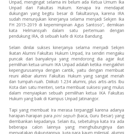
Unpad, mengingat selama ini belum ada Ketua Umum Ika
Unpad dari Fakultas Hukum. Kenapa Ira mendapat
dukungan yang begitu besar di fakultasnya, karena IRA
sudah menunjukan kinerjanya selama menjadi Sekjen Ika
FH 2015-2019 di kepemimpinan Agus Santoso”, demikian
kata Helmansyah dalam satu pertemuan dengan
pendukung IRA, di sebuah kafe di Kota Bandung.
Selain dinilai sukses kinerjanya selama menjadi Sekjen
Ikatan Alumni Fakultas Hukum Unpad, Ira sendiri mengaku
puncak dari banyaknya yang mendorong dia agar ikut
pemilihan ketua umum IKA Unpad adalah ketika mengakhiri
kepengurusannya dengan cantik, yaitu dengan membuat
reuni akbar alumni Fakultas Hukum yang sangat meriah
dan tumpah-ruah. Diiikuti 1.234 alumni, plus artis-artis Ibu
Kota dan satu menteri, serta membuat suksesi yang mulus
dalam menyiapkan sebuah pemilihan ketua IKA Fakultas
Hukum yang baik di Kampus Unpad Jatinangor.
Tapi yang membuat Ira merasa terpanggil karena adanya
harapan-harapan para
pini sepuh
(baca, Guru Besar) yang
diembankan kepadanya. Selain itu, sebetulnya kata Ira ada
beberapa calon lainnya yang menghubunginya dan
menyatakan dukungannya. Juga para kaum milenial, alumni