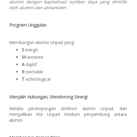
alumni dengan kapitalisasi sumber daya yang dimiliki
oleh alumni dan almamater.
Program Unggulan
Membangun Alumni Unpad yang:
S
inergis
M
annered
A
daptif
R
eachable
T
echnological
Menjalin Hubungan, Mendorong Sinergi
Melalui perampungan direktori alumni Unpad, dan
menjadikan IKA Unpad medium penyambung antara
alumni.