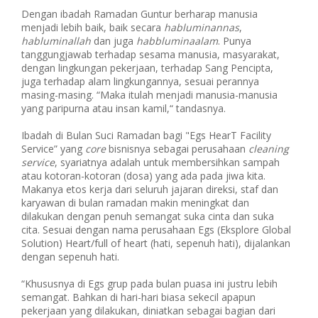
Dengan ibadah Ramadan Guntur berharap manusia
menjadi lebih baik, baik secara
habluminannas
,
habluminallah
dan juga
habbluminaalam
. Punya
tanggungjawab terhadap sesama manusia, masyarakat,
dengan lingkungan pekerjaan, terhadap Sang Pencipta,
juga terhadap alam lingkungannya, sesuai perannya
masing-masing. “Maka itulah menjadi manusia-manusia
yang paripurna atau insan kamil,“ tandasnya.
Ibadah di Bulan Suci Ramadan bagi "Egs HearT Facility
Service” yang
core
bisnisnya sebagai perusahaan
cleaning
service
, syariatnya adalah untuk membersihkan sampah
atau kotoran-kotoran (dosa) yang ada pada jiwa kita.
Makanya etos kerja dari seluruh jajaran direksi, staf dan
karyawan di bulan ramadan makin meningkat dan
dilakukan dengan penuh semangat suka cinta dan suka
cita. Sesuai dengan nama perusahaan Egs (Eksplore Global
Solution) Heart/full of heart (hati, sepenuh hati), dijalankan
dengan sepenuh hati.
“Khususnya di Egs grup pada bulan puasa ini justru lebih
semangat. Bahkan di hari-hari biasa sekecil apapun
pekerjaan yang dilakukan, diniatkan sebagai bagian dari