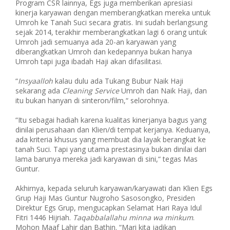
Program CSR lainnya, Egs juga memberikan apresiasi
kinerja karyawan dengan memberangkatkan mereka untuk
Umroh ke Tanah Suci secara gratis. Ini sudah berlangsung
sejak 2014, terakhir memberangkatkan lagi 6 orang untuk
Umroh jadi semuanya ada 20-an karyawan yang
diberangkatkan Umroh dan kedepannya bukan hanya
Umroh tapi juga ibadah Haji akan difasilitasi.
“
Insyaalloh
kalau dulu ada Tukang Bubur Naik Haji
sekarang ada
Cleaning Service
Umroh dan Naik Haji, dan
itu bukan hanyan di sinteron/film,“ selorohnya.
“Itu sebagai hadiah karena kualitas kinerjanya bagus yang
dinilai perusahaan dan Klien/di tempat kerjanya. Keduanya,
ada kriteria khusus yang membuat dia layak berangkat ke
tanah Suci. Tapi yang utama prestasinya bukan dinilai dari
lama barunya mereka jadi karyawan di sini,“ tegas Mas
Guntur.
Akhirnya, kepada seluruh karyawan/karyawati dan Klien Egs
Grup Haji Mas Guntur Nugroho Sasosongko, Presiden
Direktur Egs Grup, mengucapkan Selamat Hari Raya Idul
Fitri 1446 Hijriah.
Taqabbalallahu minna wa minkum
.
Mohon Maaf Lahir dan Bathin. “Mari kita jadikan