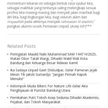
momentum lebaran ini sebagai bentuk rasa syukur kita,
sebagai makhluk yang tentunya saling melengkapi sesuai
profesi kita masing-masing dan menjadi jalan manfaat bagi
diri kita, bagi lingkungan kita, bagi seluruh alam dan
insyaalloh
pada akhirnya menjadi
rahmatan lil alamin
,“
pungkas alumni sosek Pertanian Unpad. (Asep GP)***
Related Posts
Peringatan Maulid Nabi Muhammad SAW 1447 H/2025,
IKatan Obor Tatali Wargi, Dihadiri Wakil Wali Kota
Bandung dan Keluarga Besar Ridwan Kamil
Ika Sadaya Unpad Gaet Disbudpar, Gelar Pameran Jejak
Mesin Tik Jakob Sumardjo "Jangan Pernah Kapok
Menulis!"
Kelompok Muda Bikers For Nature Life Gelar Aksi
Penghijauan di Punclut Bandung Utara
Pernikahan Putri Tokoh Asep Sedunia Dihadiri Akademisi,
Pejabat, dan Tokoh Masyarakat