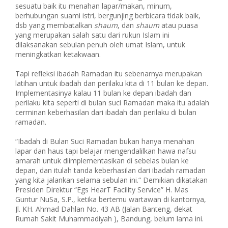
sesuatu baik itu menahan lapar/makan, minum,
berhubungan suami istri, bergunjing berbicara tidak baik,
dsb yang membatalkan
shaum
, dan
shaum
atau puasa
yang merupakan salah satu dari rukun Islam ini
dilaksanakan sebulan penuh oleh umat Islam, untuk
meningkatkan ketakwaan.
Tapi refleksi ibadah Ramadan itu sebenarnya merupakan
latihan untuk ibadah dan perilaku kita di 11 bulan ke depan.
Implementasinya kalau 11 bulan ke depan ibadah dan
perilaku kita seperti di bulan suci Ramadan maka itu adalah
cerminan keberhasilan dari ibadah dan perilaku di bulan
ramadan.
“Ibadah di Bulan Suci Ramadan bukan hanya menahan
lapar dan haus tapi belajar mengendalilkan hawa nafsu
amarah untuk diimplementasikan di sebelas bulan ke
depan, dan itulah tanda keberhasilan dari ibadah ramadan
yang kita jalankan selama sebulan ini.“ Demikian dikatakan
Presiden Direktur “Egs HearT Facility Service” H. Mas
Guntur NuSa, S.P., ketika bertemu wartawan di kantornya,
Jl. KH. Ahmad Dahlan No. 43 AB (Jalan Banteng, dekat
Rumah Sakit Muhammadiyah ), Bandung, belum lama ini.