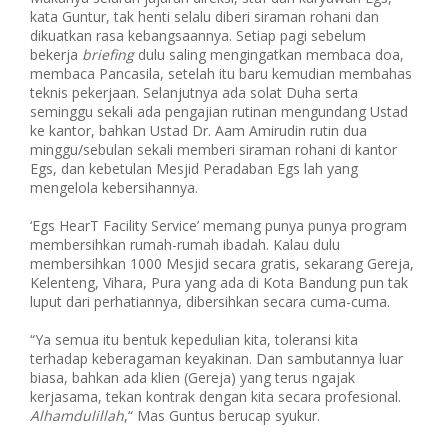
kata Guntur, tak henti selalu diberi siraman rohani dan
dikuatkan rasa kebangsaannya. Setiap pagi sebelum
bekerja
briefing
dulu saling mengingatkan membaca doa,
membaca Pancasila, setelah itu baru kemudian membahas
teknis pekerjaan. Selanjutnya ada solat Duha serta
seminggu sekali ada pengajian rutinan mengundang Ustad
ke kantor, bahkan Ustad Dr. Aam Amirudin rutin dua
minggu/sebulan sekali memberi siraman rohani di kantor
Egs, dan kebetulan Mesjid Peradaban Egs lah yang
mengelola kebersihannya.
‘Egs HearT Facility Service’ memang punya punya program
membersihkan rumah-rumah ibadah. Kalau dulu
membersihkan 1000 Mesjid secara gratis, sekarang Gereja,
Kelenteng, Vihara, Pura yang ada di Kota Bandung pun tak
luput dari perhatiannya, dibersihkan secara cuma-cuma.
“Ya semua itu bentuk kepedulian kita, toleransi kita
terhadap keberagaman keyakinan. Dan sambutannya luar
biasa, bahkan ada klien (Gereja) yang terus ngajak
kerjasama, tekan kontrak dengan kita secara profesional.
Alhamdulillah
,“ Mas Guntus berucap syukur.