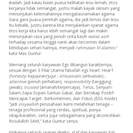
ibadah. Jadi kalau bulan puasa kelihatan lesu lemah, etos
kerjanya tidak semangat, justru malah kayak oknum yang
menunjukan kelemahannya mengatasnamakan agama.
Gara-gara puasa perintah agama, dia jadi lemas dan lesu.
Itu kebalik, justru karena kita menjalankan syariat agama
etos kerja kita harus lebih semangat lagi dan makin
menunjukan rasa yang penuh cinta kasih
welas asih
terhadap sesama hingga nanti akan tercermin dalam
kehidupan sehari-harinya, menjadi
rahmatan lil alamin
,“
kata Mas Guntur.
Memang seluruh karyawan Egs dibangun karakternya,
sesuai dengan 3 Pilar Utama falsafah egs heart: HearT
(honesty:
kajujuran/jujur ;
entuasiatic
(antuasias) ;
attentive
(penuh perhatian);
responsibility
(tanggung
jawab);
trusted
(amanah/terpercaya)
.
Terus, Senyum-
Salam-Sapa-Sopan-Santun-Sabar, dan Bersikap Positif-
Mencapai Target- Berkomitmen, dan Fokus (EGS Inside).
“Jadi
insyaalloh
perusahaan kami melahirkan tenaga –
tenaga profesional yang cerdas, spiritual, punya
sikap/karakter, serta jujur sebagaimana yang dicontohkan
Rosululloh SAW,“ kata Guntur serius.
Makanya seluruh jajaran direksi, staf dan karyawan Egs,