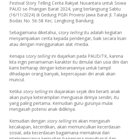
Festival Story Telling Cerita Rakyat Nusantara untuk Siswa
PAUD se-Priangan Barat 2024, yang berlangsung Sabtu
(16/11/2024) di Gedung PGRI Provinsi Jawa Barat Jl. Talaga
Bodas No. 56-58 Kec. Lengkong Bandung.
Sebagaimana diketahui, s
tory telling
itu adalah kegiatan
menyampaikan cerita kepada pendengar, baik secara lisan
atau dengan menggunakan alat /media.
Kenapa s
tory telling
ini diajarkan pada PAUD/TK, karena
kita ingin penamaman karakter itu dimulai dari usia dini dan
kami berharap dengan keberaniannya untuk tampil
dihadapan orang banyak, kepercayaan diri anak akan
muncul.
Ketika
story telling
ini diajarakan sejak dini berarti anak
akan punya keterampilan menguasai dirinya sendiri, itu
yang paling pertama. Kemudian guru-gurunya mulai
mengasah potensi anak didiknya.
Kemudian dengan
story telling
ini akan mengasah
kecakapan, kecerdikan, akan memunculkan kecerdasan
sosial, ada kecerdasan bagaimana memaknai dari
intelegensianya kemudian bagamana menghapal dan