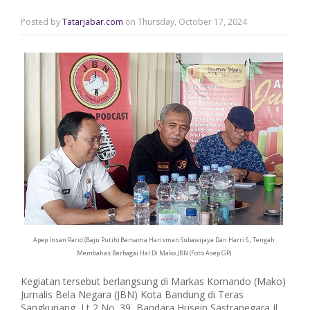
Posted by
Tatarjabar.com
on Thursday, October 17, 2024
Apep Insan Parid (Baju Putih) Bersama Harisman Subawijaya Dan Harri S., Tengah
Membahas Berbagai Hal Di Mako JBN (Foto Asep GP)
Kegiatan tersebut berlangsung di Markas Komando (Mako)
Jurnalis Bela Negara (JBN) Kota Bandung di Teras
Sangkuriang, Lt 2 No. 39, Bandara Husein Sastranegara Jl.