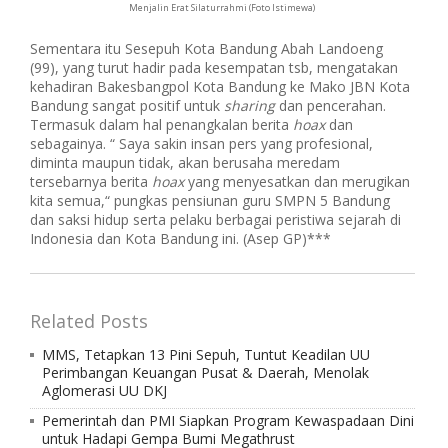
Menjalin Erat Silaturrahmi (Foto Istimewa)
Sementara itu Sesepuh Kota Bandung Abah Landoeng
(99), yang turut hadir pada kesempatan tsb, mengatakan
kehadiran Bakesbangpol Kota Bandung ke Mako JBN Kota
Bandung sangat positif untuk
sharing
dan pencerahan.
Termasuk dalam hal penangkalan berita
hoax
dan
sebagainya. “ Saya sakin insan pers yang profesional,
diminta maupun tidak, akan berusaha meredam
tersebarnya berita
hoax
yang menyesatkan dan merugikan
kita semua,“ pungkas pensiunan guru SMPN 5 Bandung
dan saksi hidup serta pelaku berbagai peristiwa sejarah di
Indonesia dan Kota Bandung ini. (Asep GP)***
Related Posts
MMS, Tetapkan 13 Pini Sepuh, Tuntut Keadilan UU
Perimbangan Keuangan Pusat & Daerah, Menolak
Aglomerasi UU DKJ
Pemerintah dan PMI Siapkan Program Kewaspadaan Dini
untuk Hadapi Gempa Bumi Megathrust