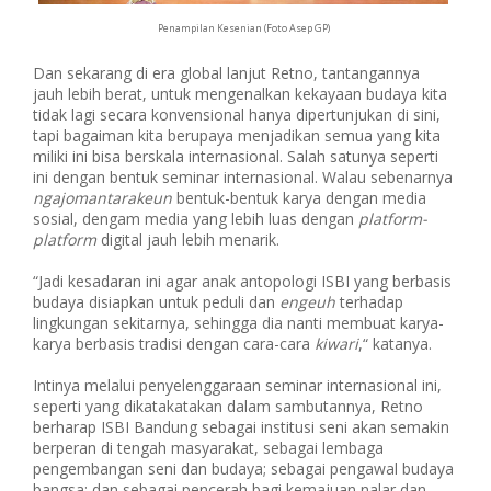
Penampilan Kesenian (Foto Asep GP)
Dan sekarang di era global lanjut Retno, tantangannya
jauh lebih berat, untuk mengenalkan kekayaan budaya kita
tidak lagi secara konvensional hanya dipertunjukan di sini,
tapi bagaiman kita berupaya menjadikan semua yang kita
miliki ini bisa berskala internasional. Salah satunya seperti
ini dengan bentuk seminar internasional. Walau sebenarnya
ngajomantarakeun
bentuk-bentuk karya dengan media
sosial, dengam media yang lebih luas dengan
platform-
platform
digital jauh lebih menarik.
“Jadi kesadaran ini agar anak antopologi ISBI yang berbasis
budaya disiapkan untuk peduli dan
engeuh
terhadap
lingkungan sekitarnya, sehingga dia nanti membuat karya-
karya berbasis tradisi dengan cara-cara
kiwari
,“ katanya.
Intinya melalui penyelenggaraan seminar internasional ini,
seperti yang dikatakatakan dalam sambutannya, Retno
berharap ISBI Bandung sebagai institusi seni akan semakin
berperan di tengah masyarakat, sebagai lembaga
pengembangan seni dan budaya; sebagai pengawal budaya
bangsa; dan sebagai pencerah bagi kemajuan nalar dan