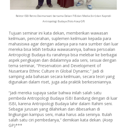
Rektor ISBI Retno Dwimarwati bersama Dekan FIB dan Media (kiri) dan Kaprodi
Antropologi Budaya (Foto Asep GP)
Tujuan seminar ini kata dekan, memberikan wawasan
keilmuan, pencerahan, suplemen keilmuan kepada para
mahasiswa agar dengan adanya para nara sumber dari luar
mereka bisa lebih terbuka wawasannya, bahwa persoalan
Antropologi Budaya itu ranahnya bisa melebar ke berbagai
aspek pengkajian dan didalamnya ada seni, sesuai dengan
tema seminar, “Preservation and Development of
Nusantara Ethnic Culture in Global Dynamic.” Jadi di
samping ada bahasan secara keilmuan, secara teori yang
digunakan dalam riset, juga ada praktik berkeseniannya.
“Jadi mereka supaya sadar bahwa inilah salah satu
pembeda Antropologi Budaya ISBI Bandung dengan di luar
ISBI, karena Antropologi Budaya lahir dalam Rahim seni.
Sebagai jurusan yang dilahirkan dan dibesarkan di
lingkungan kampus seni, maka harus ada seninya. Itulah
salah satu ciri pembedanya,“ demikian kata dekan. (Asep
GP)***