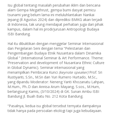
Isu global tentang masalah perubahan iklim dan bencana
alam Gempa Megathrust, gempa bumi dasyat pemicu
tsunami yang belum lama ini meluluhlantakan Nankai
Jepang (8 Agustus 2024) dan diprediksi BMKG akan terjadi
di Indonesia, tak urung mendapat perhatian juga dari pihak
kampus, dalam hal ini prodi/jurusan Antropologi Budaya
ISBI Bandung.
Hal itu dibuktikan dengan menggelar Seminar Internasional
dan Pergelaran Seni dengan tema “Pelestarian dan
Pengembangan Budaya Etnik Nusantara dalam Dinamika
Global ” (International Seminar & Art Performance. Theme:
‘Preservation and development of Nusantara Ethnic Culture
in Global Dynamic). Seminar internasional yang
menampilkan Pembicara Kunci
(keynote speaker)
Prof. Sri
Rustiyanti, S.Sn., M.Sn dan Yuri Rumero Hurtado, M.Sc.,
yang dipandu Moderator: Neneng Yanti Khozanatu Lahpan,
M.Hum., Ph..D dan Annisa Arum Mayang, S.sos., M.Hum,
berlangsung Kamis, (3/10/2024) di GK. Sunan Ambu ISBI
Bandung Jl. Buah Batu No. 212 Kota Bandung.
“Pasalnya, kedua isu global tersebut ternyata dampaknya
tidak hanya pada persoalan ekologi tapi juga kebudayaan.