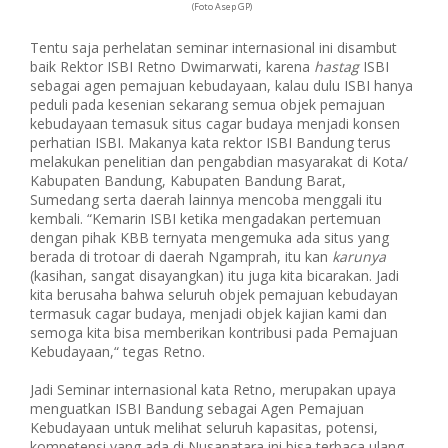
(Foto Asep GP)
Tentu saja perhelatan seminar internasional ini disambut
baik Rektor ISBI Retno Dwimarwati, karena
hastag
ISBI
sebagai agen pemajuan kebudayaan, kalau dulu ISBI hanya
peduli pada kesenian sekarang semua objek pemajuan
kebudayaan temasuk situs cagar budaya menjadi konsen
perhatian ISBI. Makanya kata rektor ISBI Bandung terus
melakukan penelitian dan pengabdian masyarakat di Kota/
Kabupaten Bandung, Kabupaten Bandung Barat,
Sumedang serta daerah lainnya mencoba menggali itu
kembali. “Kemarin ISBI ketika mengadakan pertemuan
dengan pihak KBB ternyata mengemuka ada situs yang
berada di trotoar di daerah Ngamprah, itu kan
karunya
(kasihan, sangat disayangkan) itu juga kita bicarakan. Jadi
kita berusaha bahwa seluruh objek pemajuan kebudayan
termasuk cagar budaya, menjadi objek kajian kami dan
semoga kita bisa memberikan kontribusi pada Pemajuan
Kebudayaan,“ tegas Retno.
Jadi Seminar internasional kata Retno, merupakan upaya
menguatkan ISBI Bandung sebagai Agen Pemajuan
Kebudayaan untuk melihat seluruh kapasitas, potensi,
kompetensi yang ada di Nusanatara ini bisa terbaca ulang.