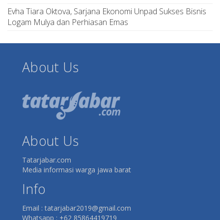
Evha Tiara Oktova, Sarjana Ekonomi Unpad Sukses Bisnis
Logam Mulya dan Perhiasan Emas
About Us
About Us
Tatarjabar.com
Media informasi warga jawa barat
Info
Email : tatarjabar2019@gmail.com
Whatsapp : +62 85864419719