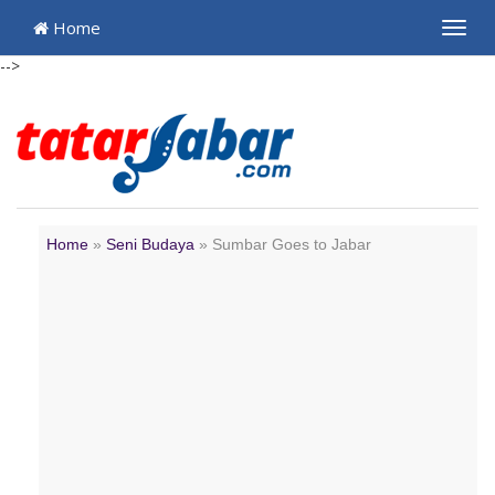
Home
Toggl
navig
-->
Home
»
Seni Budaya
»
Sumbar Goes to Jabar