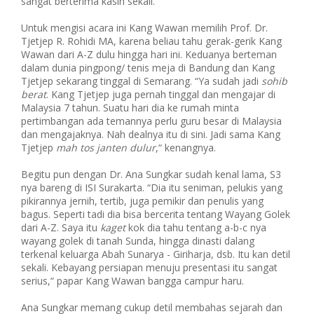
sangat berterima kasih sekali.
Untuk mengisi acara ini Kang Wawan memilih Prof. Dr.
Tjetjep R. Rohidi MA, karena beliau tahu gerak-gerik Kang
Wawan dari A-Z dulu hingga hari ini. Keduanya berteman
dalam dunia pingpong/ tenis meja di Bandung dan Kang
Tjetjep sekarang tinggal di Semarang. “Ya sudah jadi
sohib
berat
. Kang Tjetjep juga pernah tinggal dan mengajar di
Malaysia 7 tahun. Suatu hari dia ke rumah minta
pertimbangan ada temannya perlu guru besar di Malaysia
dan mengajaknya. Nah dealnya itu di sini. Jadi sama Kang
Tjetjep
mah tos janten dulur
,“ kenangnya.
Begitu pun dengan Dr. Ana Sungkar sudah kenal lama, S3
nya bareng di ISI Surakarta. “Dia itu seniman, pelukis yang
pikirannya jernih, tertib, juga pemikir dan penulis yang
bagus. Seperti tadi dia bisa bercerita tentang Wayang Golek
dari A-Z. Saya itu
kaget
kok dia tahu tentang a-b-c nya
wayang golek di tanah Sunda, hingga dinasti dalang
terkenal keluarga Abah Sunarya - Giriharja, dsb. Itu kan detil
sekali. Kebayang persiapan menuju presentasi itu sangat
serius,“ papar Kang Wawan bangga campur haru.
Ana Sungkar memang cukup detil membahas sejarah dan