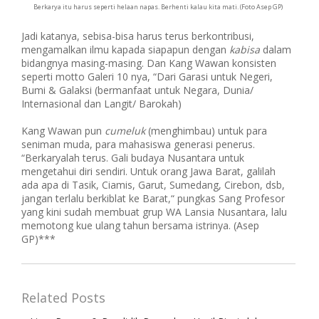
Berkarya itu harus seperti helaan napas. Berhenti kalau kita mati. (Foto Asep GP)
Jadi katanya, sebisa-bisa harus terus berkontribusi,
mengamalkan ilmu kapada siapapun dengan
kabisa
dalam
bidangnya masing-masing. Dan Kang Wawan konsisten
seperti motto Galeri 10 nya, “Dari Garasi untuk Negeri,
Bumi & Galaksi (bermanfaat untuk Negara, Dunia/
Internasional dan Langit/ Barokah)
Kang Wawan pun
cumeluk
(menghimbau) untuk para
seniman muda, para mahasiswa generasi penerus.
“Berkaryalah terus. Gali budaya Nusantara untuk
mengetahui diri sendiri. Untuk orang Jawa Barat, galilah
ada apa di Tasik, Ciamis, Garut, Sumedang, Cirebon, dsb,
jangan terlalu berkiblat ke Barat,“ pungkas Sang Profesor
yang kini sudah membuat grup WA Lansia Nusantara, lalu
memotong kue ulang tahun bersama istrinya. (Asep
GP)***
Related Posts