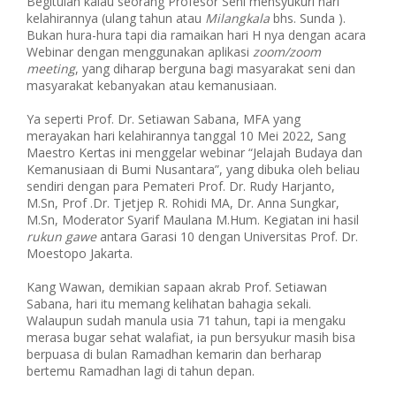
Begitulah kalau seorang Profesor Seni mensyukuri hari
kelahirannya (ulang tahun atau
Milangkala
bhs. Sunda ).
Bukan hura-hura tapi dia ramaikan hari H nya dengan acara
Webinar dengan menggunakan aplikasi
zoom/zoom
meeting
, yang diharap berguna bagi masyarakat seni dan
masyarakat kebanyakan atau kemanusiaan.
Ya seperti Prof. Dr. Setiawan Sabana, MFA yang
merayakan hari kelahirannya tanggal 10 Mei 2022, Sang
Maestro Kertas ini menggelar webinar “Jelajah Budaya dan
Kemanusiaan di Bumi Nusantara”, yang dibuka oleh beliau
sendiri dengan para Pemateri Prof. Dr. Rudy Harjanto,
M.Sn, Prof .Dr. Tjetjep R. Rohidi MA, Dr. Anna Sungkar,
M.Sn, Moderator Syarif Maulana M.Hum. Kegiatan ini hasil
rukun gawe
antara Garasi 10 dengan Universitas Prof. Dr.
Moestopo Jakarta.
Kang Wawan, demikian sapaan akrab Prof. Setiawan
Sabana, hari itu memang kelihatan bahagia sekali.
Walaupun sudah manula usia 71 tahun, tapi ia mengaku
merasa bugar sehat walafiat, ia pun bersyukur masih bisa
berpuasa di bulan Ramadhan kemarin dan berharap
bertemu Ramadhan lagi di tahun depan.