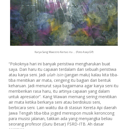
Karya Sang Maestro Kertas itu ... (Foto Asep GP)
“Pokoknya hari ini banyak peristiwa mengharukan buat
saya. Dan haru itu capaian terdalam dari sebuah peristiwa
atau karya seni. Jadi
ulah isin
(jangan malu) kalau kita tiba-
tiba menitikan air mata, cengeng itu bagian dari bentuk
keharuan. Jadi menurut saya bagaimana agar karya seni itu
memberikan rasa haru, itu artinya capaian yang dalam
untuk apresiator“. Kang Wawan memang sering menitikan
air mata ketika berkarya seni atau berdiskusi seni,
berbicara seni. Lain waktu dia di stasiun Kereta Api daerah
Jawa Tengah tiba-tiba joged merespon musik keroncong
para musisi jalanan, takkan ada yang menyangka beliau
seorang profesor (Guru Besar) FSRD-ITB. Ah dasar