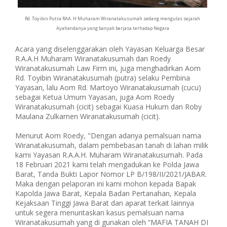
Rd. Toyibin Putra RAA. H Muharam Wiranatakusumah sedang mengulas sejarah
Ayahandanya yang banyak berjasa terhadap Negara
Acara yang diselenggarakan oleh Yayasan Keluarga Besar
R.A.A.H Muharam Wiranatakusumah dan Roedy
Wiranatakusumah Law Firm ini, juga menghadirkan Aom
Rd. Toyibin Wiranatakusumah (putra) selaku Pembina
Yayasan, lalu Aom Rd. Martoyo Wiranatakusumah (cucu)
sebagai Ketua Umum Yayasan, juga Aom Roedy
Wiranatakusumah (cicit) sebagai Kuasa Hukum dan Roby
Maulana Zulkarnen Wiranatakusumah (cicit).
Menurut Aom Roedy, "Dengan adanya pemalsuan nama
Wiranatakusumah, dalam pembebasan tanah di lahan milik
kami Yayasan R.A.A.H. Muharam Wiranatakusumah. Pada
18 Februari 2021 kami telah mengadukan ke Polda Jawa
Barat, Tanda Bukti Lapor Nomor LP B/198/II/2021/JABAR.
Maka dengan pelaporan ini kami mohon kepada Bapak
Kapolda Jawa Barat, Kepala Badan Pertanahan, Kepala
Kejaksaan Tinggi Jawa Barat dan aparat terkait lainnya
untuk segera menuntaskan kasus pemalsuan nama
Wiranatakusumah yang di gunakan oleh “MAFIA TANAH DI