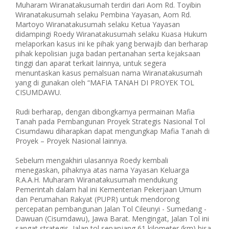
Muharam Wiranatakusumah terdiri dari Aom Rd. Toyibin
Wiranatakusumah selaku Pembina Yayasan, Aom Rd.
Martoyo Wiranatakusumah selaku Ketua Yayasan
didampingi Roedy Wiranatakusumah selaku Kuasa Hukum
melaporkan kasus ini ke pihak yang berwajib dan berharap
pihak kepolisian juga badan pertanahan serta kejaksaan
tinggi dan aparat terkait lainnya, untuk segera
menuntaskan kasus pemalsuan nama Wiranatakusumah
yang di gunakan oleh “MAFIA TANAH DI PROYEK TOL
CISUMDAWU.
Rudi berharap, dengan dibongkarnya permainan Mafia
Tanah pada Pembangunan Proyek Strategis Nasional Tol
Cisumdawu diharapkan dapat mengungkap Mafia Tanah di
Proyek – Proyek Nasional lainnya.
Sebelum mengakhiri ulasannya Roedy kembali
menegaskan, pihaknya atas nama Yayasan Keluarga
R.A.A.H. Muharam Wiranatakusumah mendukung
Pemerintah dalam hal ini Kementerian Pekerjaan Umum
dan Perumahan Rakyat (PUPR) untuk mendorong
percepatan pembangunan Jalan Tol Cileunyi - Sumedang -
Dawuan (Cisumdawu), Jawa Barat. Mengingat, Jalan Tol ini
sangat strategis, Jalan tol sepanjang 61 kilometer (km) bisa