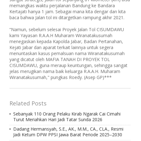
memangkas waktu perjalanan Bandung ke Bandara
Kertajati hanya 1 jam. Sebagai mana kita dengar dan kita
baca bahwa Jalan tol ini ditargetkan rampung akhir 2021.
“Namun, sebelum selesai Proyek Jalan Tol CISUMDAWU
kami Yayasan R.A.A.H Muharam Wiranatakusumah
menegaskan kepada Kapolda Jabar, Badan Pertanahan,
Kejati Jabar dan aparat terkait lainnya untuk segera
menuntaskan kasus pemalsuan nama Wiranatakusumah
yang dicatut oleh MAFIA TANAH DI PROYEK TOL
CISUMDAWU, guna meraup keuntungan, sehingga sangat
jelas merugikan nama baik keluarga R.A.A.H. Muharam
Wiranatakusumah," pungkas Roedy. (Asep GP)***
Related Posts
Sebanyak 110 Orang Pelaku Kirab Ngarak Cai Cimahi
Turut Meriahkan Hari Jadi Tatar Sunda 2026
Dadang Hermansyah, S.E., AK., M.M., CA., CLA., Resmi
Jadi Ketum DPW PPSI Jawa Barat Periode 2025–2030