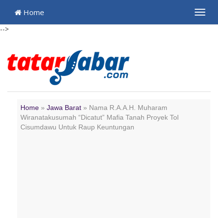
Home
Toggl
navig
-->
Home
»
Jawa Barat
»
Nama R.A.A.H. Muharam
Wiranatakusumah “Dicatut” Mafia Tanah Proyek Tol
Cisumdawu Untuk Raup Keuntungan