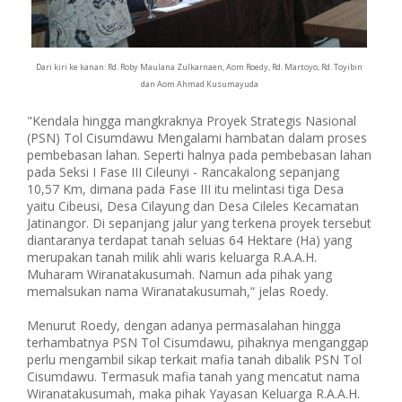
Dari kiri ke kanan: Rd. Roby Maulana Zulkarnaen, Aom Roedy, Rd. Martoyo, Rd. Toyibin
dan Aom Ahmad Kusumayuda
"Kendala hingga mangkraknya Proyek Strategis Nasional
(PSN) Tol Cisumdawu Mengalami hambatan dalam proses
pembebasan lahan. Seperti halnya pada pembebasan lahan
pada Seksi I Fase III Cileunyi - Rancakalong sepanjang
10,57 Km, dimana pada Fase III itu melintasi tiga Desa
yaitu Cibeusi, Desa Cilayung dan Desa Cileles Kecamatan
Jatinangor. Di sepanjang jalur yang terkena proyek tersebut
diantaranya terdapat tanah seluas 64 Hektare (Ha) yang
merupakan tanah milik ahli waris keluarga R.A.A.H.
Muharam Wiranatakusumah. Namun ada pihak yang
memalsukan nama Wiranatakusumah,“ jelas Roedy.
Menurut Roedy, dengan adanya permasalahan hingga
terhambatnya PSN Tol Cisumdawu, pihaknya menganggap
perlu mengambil sikap terkait mafia tanah dibalik PSN Tol
Cisumdawu. Termasuk mafia tanah yang mencatut nama
Wiranatakusumah, maka pihak Yayasan Keluarga R.A.A.H.