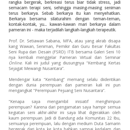
rangka bergerak, berkreasi terus biar tidak stress, jadi
semacam terapi seni, sehingga masing-masing seniman
terus berkarya. Sebab berkarya itu kan menyehatkan.
Berkarya bersama silaturahim dengan teman-teman,
kontak-kontak, yu... kawan-kawan mari berkarya dalam
pameran ini - maka terjadilah langkah-langkah terapeutik.
Prof. Dr. Setiawan Sabana, MFA, atau yang akrab disapa
kang Wawan, Seniman, Pemikir dan Guru Besar Fakultas
Seni Rupa dan Desain (FSRD) ITB bersama Galeri Seni 10
nya kembali menggelar Pameran Virtual dan Seminar
Online
. Kali ini judul yang diusungnya “Kembang Kertas
Sejagat Mewangi Nusantara”.
Mendengar kata “Kembang” memang selalu diidentikan
dengan dunia perempuan dan pameran kali ini pun
mengangkat “Perempuan Pejuang Seni Nusantara”.
“Kenapa saya mengambil inisiatif menghimpun
perempuan? Karena dari pengamatan saya hampir semua
kegiatan seni akhir-akhir ini saya lihat digerakkan oleh
kaum perempuan. Jadi di Bandung ada Komunitas 22 Ibu,
semuanya perempuan, lalu dengan medium Duta Samarin
bergerak dari kota ke kota bahkan sampai kedalam dan