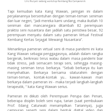
Lilis Nuryati sedang
workshop
Kembang Ros Camperenik
Tapi kemudian kata Kang Wawan, jaringan ini dalam
perjalanannya bersentuhan dengan teman-teman seniman
dari luar negeri, “Jadi mereka kami undang, maka ikutlah 10
seniman dari mancanegara ditambah 82 perempuan
praktisi seni nusantara dan jadilah satu peristiwa besar, 92
perempuan menyatu dalam satu pameran Virtual Festival
Kembang Kertas Sejagat Mewangi Nusantara”.
Menariknya pameran virtual seni di masa pandemi ini kata
Kang Wawan sebagai penggagasnya, adalah dalam rangka
bergerak, berkreasi terus walau dalam masa pandemi biar
tidak stress, jadi semacam terapi seni, sehingga masing-
masing seniman terus berkarya. “Sebab berkarya itu kan
menyehatkan. Berkarya bersama silaturahim dengan
teman-teman, kontak-kontak yu... kawan-kawan mari
berkarya dalam pameran ini - maka terjadi langkah-langkah
terapeutik, “ kata Kang Wawan serius.
Pameran ini diikuti oleh Perempuan Perupa dan Penari,
beberapa disiplin boleh seni rupa, tarian (saat pembukaan
Prof. Edang Caturwati menampilkan Tariannya), juga
campuran seperti seni dalam bentuk digital video dan