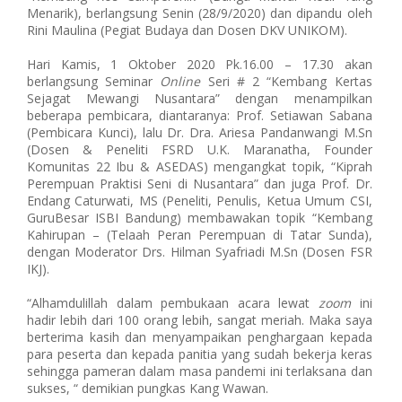
Menarik), berlangsung Senin (28/9/2020) dan dipandu oleh
Rini Maulina (Pegiat Budaya dan Dosen DKV UNIKOM).
Hari Kamis, 1 Oktober 2020 Pk.16.00 – 17.30 akan
berlangsung Seminar
Online
Seri # 2 “Kembang Kertas
Sejagat Mewangi Nusantara” dengan menampilkan
beberapa pembicara, diantaranya: Prof. Setiawan Sabana
(Pembicara Kunci), lalu Dr. Dra. Ariesa Pandanwangi M.Sn
(Dosen & Peneliti FSRD U.K. Maranatha, Founder
Komunitas 22 Ibu & ASEDAS) mengangkat topik, “Kiprah
Perempuan Praktisi Seni di Nusantara” dan juga Prof. Dr.
Endang Caturwati, MS (Peneliti, Penulis, Ketua Umum CSI,
GuruBesar ISBI Bandung) membawakan topik “Kembang
Kahirupan – (Telaah Peran Perempuan di Tatar Sunda),
dengan Moderator Drs. Hilman Syafriadi M.Sn (Dosen FSR
IKJ).
“Alhamdulillah dalam pembukaan acara lewat
zoom
ini
hadir lebih dari 100 orang lebih, sangat meriah. Maka saya
berterima kasih dan menyampaikan penghargaan kepada
para peserta dan kepada panitia yang sudah bekerja keras
sehingga pameran dalam masa pandemi ini terlaksana dan
sukses, “ demikian pungkas Kang Wawan.